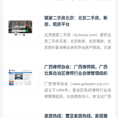
租售信息，第一时间房源网的使命是为国
内房产经纪人与客户之间搭建一个完善的
信息桥梁，让信息更及时、更准确，使双
链家二手房北京：北京二手房、新
方获得更佳的用户体验。
房、租房平台
北京链家二手房（bj.lianjia.com）提供北
京二手房买卖、北京新房、北京租房、北
京房价查询等业务的专业房产网站，已进
驻北京、上海、广州、深圳、天津、成
都、青岛、重庆、大连等28个城市和地
区。
广西律师协会：广西律师网，广西
壮族自治区律师行业自律管理组织
广西律师协会（www.gxlawyer.org.cn）
成立于1984年，是全区性的律师行业自
律管理组织，社会团体法人，依法对广西
律师实行行业管理。依法在广西壮族自治
区取得律师执业证书的律师均为广西壮族
自治区律师协会的个人会员，依法经广西
家居热线：慧亚家居热线，家居建