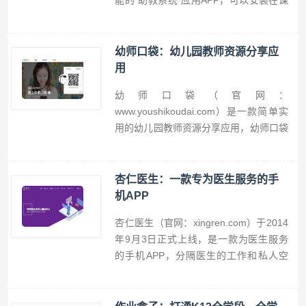
能的“助教系统”应用APP，可以安装在课
堂用的平板上，在家还可以使用手机APP
或者直接打开微信中的小程序来应用，非
常方便。狸米学习与教材版本和教学进度
幼师口袋：幼儿园教师资源分享应
配套，为每个课时、每个单元和每个复习
用
板块，都能提供数十次的智能化训练和评
幼师口袋（官网：
测功能。
www.youshikoudai.com）是一款简单实
用的幼儿园教师资源分享应用，幼师口袋
app可以帮助幼儿教师轻松发现、收纳与
相互分享幼儿园环境布置、个别化学习活
动等素材、制作方法，为她们的教学学习
杏仁医生：一款专为医生服务的手
情境设计提供解决方案，同时支持应用内
机APP
直接购买图片素材上所需的材料以及幼儿
杏仁医生（官网：xingren.com）于2014
个别化学习资源素材包。
年9月3日正式上线，是一款为医生服务
的手机APP，分隔医生的工作和私人空
间，杏仁号作为医生全新的联系方式，可
以在保密手机号和微信号的同时，连接自
己感兴趣的患者，提升患者治疗依从性，