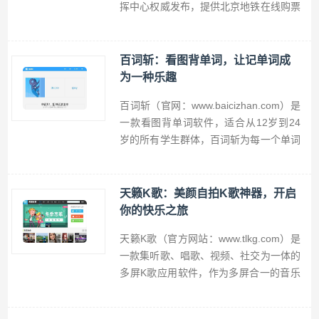
挥中心权威发布，提供北京地铁在线购票
服务，是上班族和来京差旅人士必备的北
京地铁出行神器，易通行免押金免开卡，
扫码乘车，旅游出行管家，地铁线路查
百词斩：看图背单词，让记单词成
询，万能必备出行工具，告别零钱少排
为一种乐趣
队，地铁志愿者，与一卡通共为北京地铁
百词斩（官网：www.baicizhan.com）是
护航。
一款看图背单词软件，适合从12岁到24
岁的所有学生群体，百词斩为每一个单词
提供了趣味的配图和例句，让记单词成为
一种乐趣，百词斩覆盖了从初高中、四六
级、考研、到雅思、托福、SAT、
天籁K歌：美颜自拍K歌神器，开启
GMAT、GRE等全部英语考试词表。
你的快乐之旅
天籁K歌（官方网站：www.tlkg.com）是
一款集听歌、唱歌、视频、社交为一体的
多屏K歌应用软件，作为多屏合一的音乐
娱乐社交平台，天籁K歌功能特色包括恋
歌房、自定义音效、海量曲库、社区活