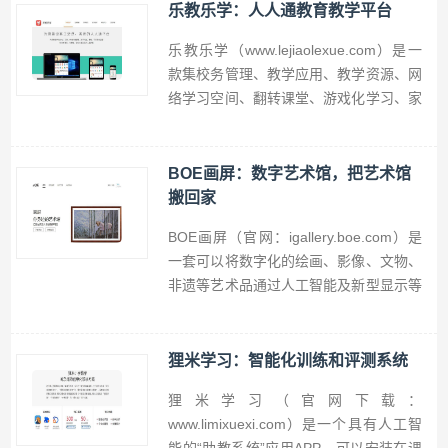
动、音乐卡片、家族等玩法，天籁K歌让
乐教乐学：人人通教育教学平台
您的生活充满欢乐。
乐教乐学（www.lejiaolexue.com）是一
款集校务管理、教学应用、教学资源、网
络学习空间、翻转课堂、游戏化学习、家
校沟通、资讯门户于一体的软件应用，支
持电脑版和手机端，免费下载乐教乐学，
做到人人皆学、处处能学、时时可学。
BOE画屏：数字艺术馆，把艺术馆
搬回家
BOE画屏（官网：igallery.boe.com）是
一套可以将数字化的绘画、影像、文物、
非遗等艺术品通过人工智能及新型显示等
技术进行展示的数字艺术欣赏与交易平
台，你可以通过BOE画屏APP在海量精品
艺术馆里选择你喜欢的艺术品，一键推送
狸米学习：智能化训练和评测系统
到能完美还原艺术原作的画屏智能显示终
狸米学习（官网下载：
端上。
www.limixuexi.com）是一个具有人工智