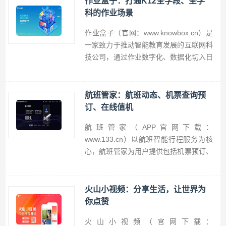
作业盒子：打通K12全学段、全学
从而拥有更多收获，杏仁医生帮助医生提
科的作业场景
升工作效率，为诊后医患沟通带来便利的
作业盒子（官网：www.knowbox.cn）是
医生专用工具。
一家致力于推动智能教育发展的互联网科
技公司，通过作业数字化、数据化切入日
常教学场景，为师生提供移动作业工具，
为老师减负，为学生加分，提供作业盒子
学生端、老师端官方免费下载，作业盒子
航班管家：航班动态、机票查询预
移动端APP，数据同步随时随地查看。
订、在线值机
航班管家（APP官网下载：
www.133.cn）以航班智能行程服务为核
心，航班管家为用户提供包括机票预订、
航班动态信息、接送机、酒店预订等在内
的一站式出行服务，航班管家致力让出行
成为美好的生活方式。
火山小视频：分享生活，让世界为
你点赞
火山小视频（官网下载：