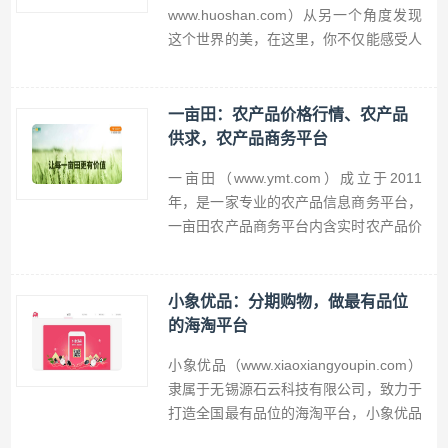
www.huoshan.com）从另一个角度发现
这个世界的美，在这里，你不仅能感受人
与人之间的温情、美好幸福的生活、精彩
纷呈的才艺；更能亲身上阵，发现动人点
滴，讲述温情故事，传递社会正能量。火
一亩田：农产品价格行情、农产品
山小视频，一个积极美好的新世界；火山
供求，农产品商务平台
小视频，分享生活，让世界为你点赞。
一亩田（www.ymt.com）成立于2011
年，是一家专业的农产品信息商务平台，
一亩田农产品商务平台内含实时农产品价
格行情、农产品供求，一亩田帮助中国农
村中小企业、个体经纪人、农村专业合作
社更好的了解全国农产品价格信息、走
小象优品：分期购物，做最有品位
势，推动农产品进城，让每一亩田更有价
的海淘平台
值。
小象优品（www.xiaoxiangyoupin.com）
隶属于无锡源石云科技有限公司，致力于
打造全国最有品位的海淘平台，小象优品
为用户提供母婴用品、轻奢品、小家电等