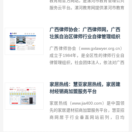
教育局官方网站，是漯河市教育管理公共
服务云平台。漯河教育网提供漯河市教育
动态、教育信息、公告通知、远程教育视
频资源等栏目，内容涵盖招生考试、县区
教育新闻、校园风采，及漯河市教育云服
广西律师协会：广西律师网，广西
务平台等服务。
壮族自治区律师行业自律管理组织
广西律师协会（www.gxlawyer.org.cn）
成立于1984年，是全区性的律师行业自
律管理组织，社会团体法人，依法对广西
律师实行行业管理。依法在广西壮族自治
区取得律师执业证书的律师均为广西壮族
自治区律师协会的个人会员，依法经广西
家居热线：慧亚家居热线，家居建
壮族自治区司法厅批准设立的律师执业机
材经销商加盟服务平台
构为广西律师协会的团体会员。
家居热线（www.jia400.com）是中国领
先的家居建材招商加盟服务平台，慧亚招
商网居于行业垂直网站前列，日均
3800+位经销商拨打慧亚招商网400电话
咨询品牌，品牌日均曝光量超过150万。