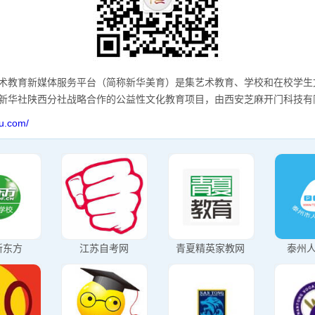
术教育新媒体服务平台（简称新华美育）是集艺术教育、学校和在校学生
新华社陕西分社战略合作的公益性文化教育项目，由西安芝麻开门科技有
yu.com/
新东方
江苏自考网
青夏精英家教网
泰州