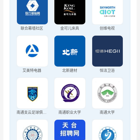
联合幕墙社区
金可儿床具
创维电视
艾美特电器
北新建材
恒洁卫浴
南通支云足球俱乐部
南通职业大学
南通大学